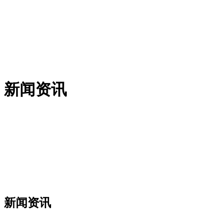
新闻资讯
新闻资讯