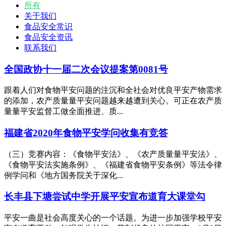
所有
关于我们
食品安全常识
食品安全资讯
联系我们
全国政协十一届二次会议提案第0081号
跟着人们对食物平安问题的注沉和全社会对优良平安产物需求
的添加，农产质量量平安问题越来越遭到关心。可正在农产质
量量平安监督工做全面推进、质...
福建省2020年食物平安学问收集有竞答
（三）竞赛内容：《食物平安法》、《农产质量量平安法》、
《食物平安法实施条例》、《福建省食物平安条例》等法令律
例学问和《地方国务院关于深化...
长丰县下塘尝试中学开展平安宣布道育大课堂勾
平安一曲是社会高度关心的一个话题。为进一步加强学校平安