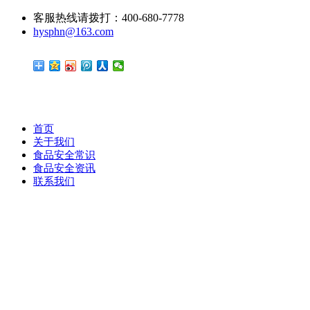
客服热线请拨打：400-680-7778
hysphn@163.com
首页
关于我们
食品安全常识
食品安全资讯
联系我们