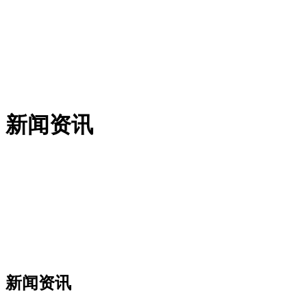
新闻资讯
新闻资讯